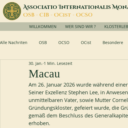
A
I
M
ssociatio
nternationalis
on
O
C
O
O
SB -
IB -
Cist -
CSO
WILLKOMMEN
WER SIND WIR ?
KLOSTERLE
Alle Nachriten
OSB
OCSO
OCist
Besondere
30. Jan.
1 Min. Lesezeit
Macau
Am 26. Januar 2026 wurde während einer 
Seiner Exzellenz Stephen Lee, in Anwese
unmittelbaren Vater, sowie Mutter Cornel
Gründungskloster, gefeiert wurde, die Gr
gemäß dem Beschluss des Generalkapitels
erhoben.