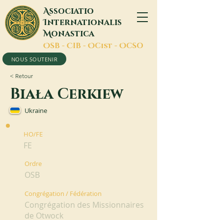
A
ssociatio
I
nternationalis
M
onastica
O
SB -
C
IB -
O
Cist -
O
CSO
NOUS SOUTENIR
< Retour
Biała Cerkiew
Ukraine
HO/FE
FE
Ordre
OSB
Congrégation / Fédération
Congrégation des Missionnaires
de Otwock