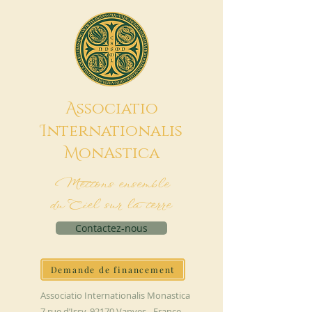
A
ssociatio
I
nternationalis
M
onAstica
Mettons ensemble
du Ciel sur la terre
Contactez-nous
Demande de financement
Associatio Internationalis Monastica
7 rue d’Issy, 92170 Vanves - France