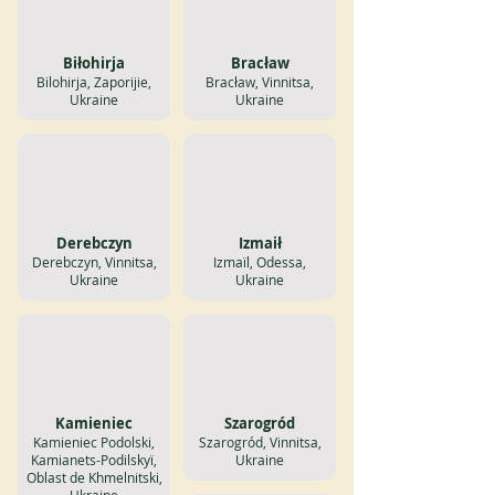
Biłohirja
Bracław
Bilohirja, Zaporijie,
Bracław, Vinnitsa,
Ukraine
Ukraine
Derebczyn
Izmaił
Derebczyn, Vinnitsa,
Izmaïl, Odessa,
Ukraine
Ukraine
Kamieniec
Szarogród
Kamieniec Podolski,
Szarogród, Vinnitsa,
Kamianets-Podilskyï,
Ukraine
Oblast de Khmelnitski,