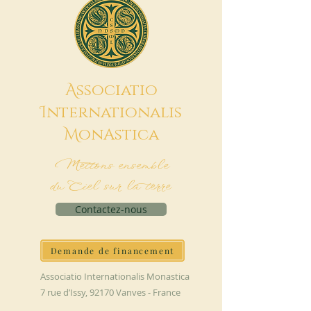
A
ssociatio
I
nternationalis
M
onAstica
Mettons ensemble
du Ciel sur la terre
Contactez-nous
Demande de financement
Associatio Internationalis Monastica
7 rue d’Issy, 92170 Vanves - France