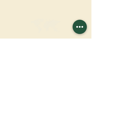
FAIRE UN DON
SOUTENIR NOTRE MISSION
Donation
En savoir plus
S'INSCRIRE À LA
NEWSLETTER
En savoir plus
Nom de famille