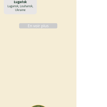
Ługańsk
Lugansk, Louhansk,
Ukraine
En voir plus