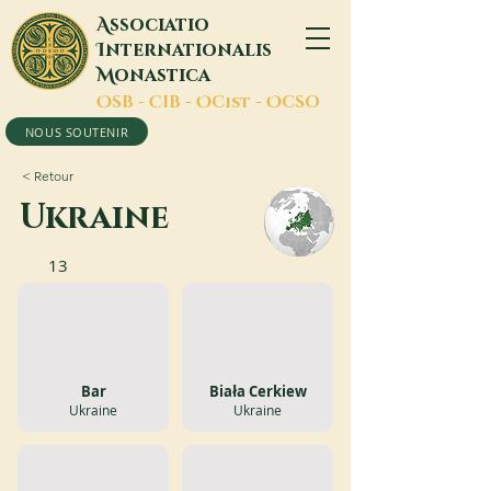
A
ssociatio
I
nternationalis
M
onastica
O
SB -
C
IB -
O
Cist -
O
CSO
NOUS SOUTENIR
< Retour
Ukraine
13
Bar
Biała Cerkiew
Ukraine
Ukraine