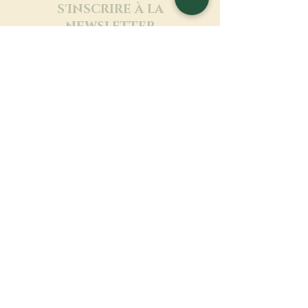
S'INSCRIRE À LA
NEWSLETTER
En savoir plus
Nom de famille
Prénom
Entrez votre mail ici
Langue
Nom du monastère