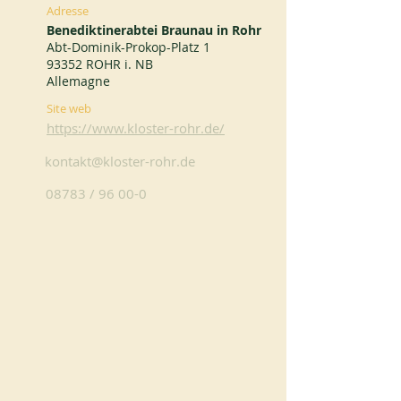
Adresse
Benediktinerabtei Braunau in Rohr
Abt-Dominik-Prokop-Platz 1
93352 ROHR i. NB
Allemagne
Site web
https://www.kloster-rohr.de/
kontakt@kloster-rohr.de
08783 / 96 00-0