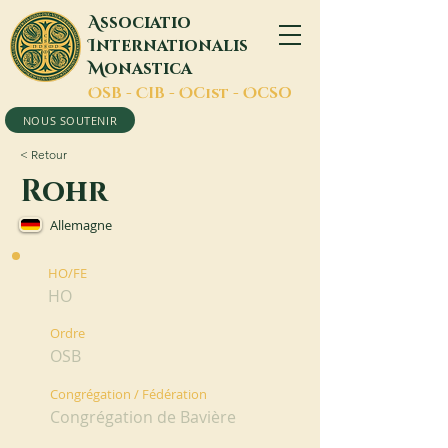
A
ssociatio
I
nternationalis
M
onastica
O
SB -
C
IB -
O
Cist -
O
CSO
NOUS SOUTENIR
< Retour
Rohr
Allemagne
HO/FE
HO
Ordre
OSB
Congrégation / Fédération
Congrégation de Bavière