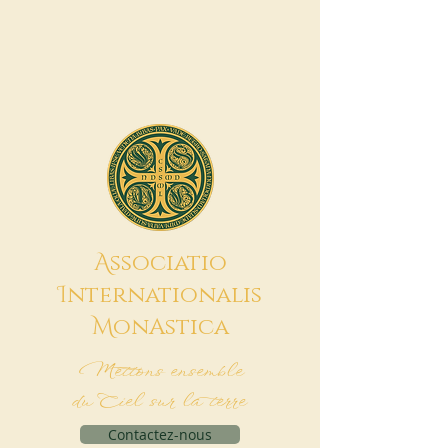
A
ssociatio
I
nternationalis
M
onAstica
Mettons ensemble
du Ciel sur la terre
Contactez-nous