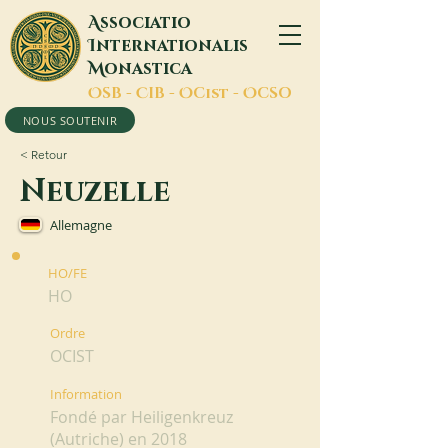
A
ssociatio
I
nternationalis
M
onastica
O
SB -
C
IB -
O
Cist -
O
CSO
NOUS SOUTENIR
< Retour
Neuzelle
Allemagne
HO/FE
HO
Ordre
OCIST
Information
Fondé par Heiligenkreuz
(Autriche) en 2018