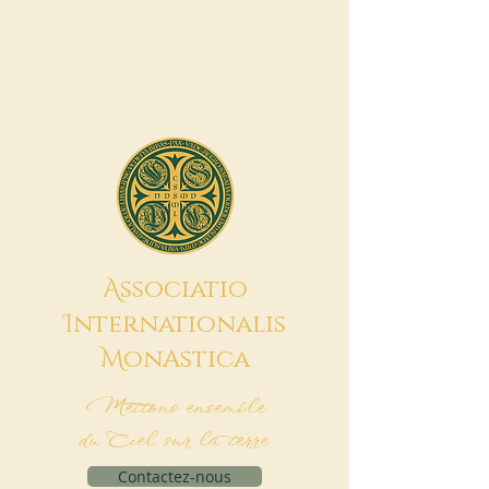
A
ssociatio
I
nternationalis
M
onAstica
Mettons ensemble
du Ciel sur la terre
Contactez-nous