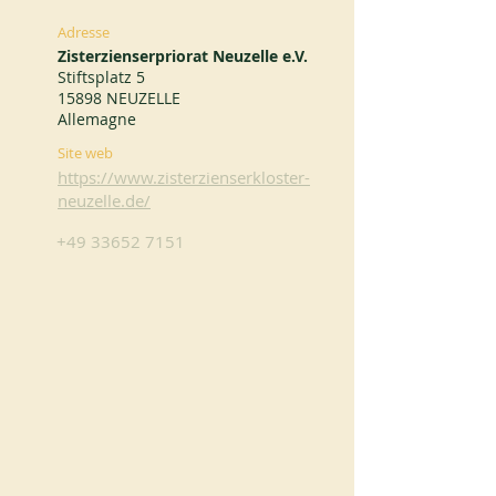
Adresse
Zisterzienserpriorat Neuzelle e.V.
Stiftsplatz 5
15898 NEUZELLE
Allemagne
Site web
https://www.zisterzienserkloster-
neuzelle.de/
+49 33652 7151