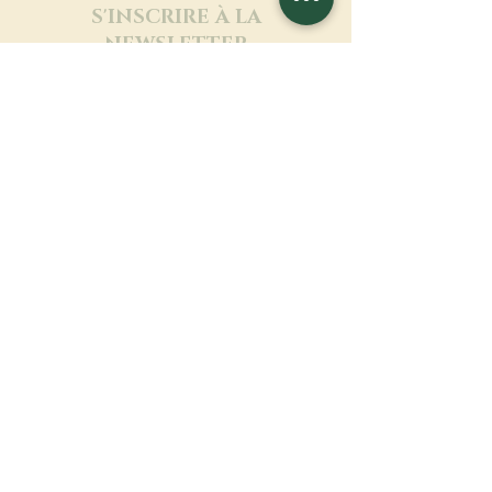
S'INSCRIRE À LA
NEWSLETTER
En savoir plus
Nom de famille
Prénom
Entrez votre mail ici
Langue
Nom du monastère