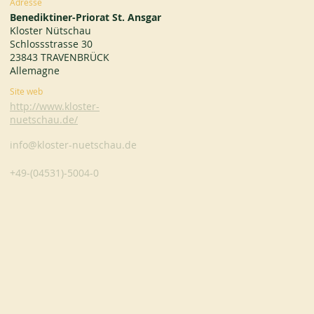
Adresse
Benediktiner-Priorat St. Ansgar
Kloster Nütschau
Schlossstrasse 30
23843 TRAVENBRÜCK
Allemagne
Site web
http://www.kloster-
nuetschau.de/
info@kloster-nuetschau.de
+49-(04531)-5004-0