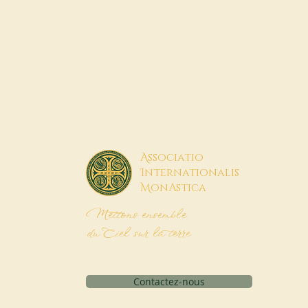
A
ssociatio
I
nternationalis
M
onAstica
Mettons ensemble
du Ciel sur la terre
Contactez-nous