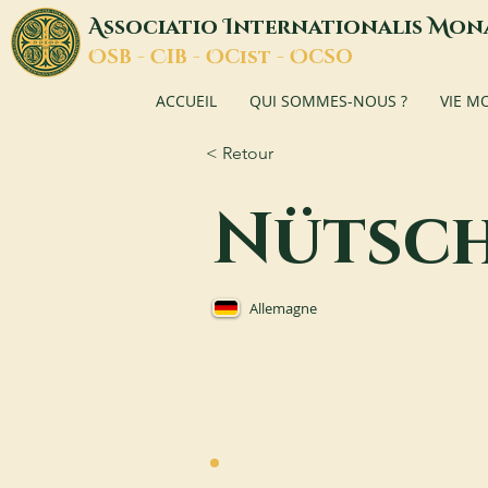
A
I
M
ssociatio
nternationalis
on
O
C
O
O
SB -
IB -
Cist -
CSO
ACCUEIL
QUI SOMMES-NOUS ?
VIE M
< Retour
Nütsc
Allemagne