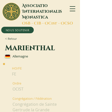
A
ssociatio
I
nternationalis
M
onastica
O
SB -
C
IB -
O
Cist -
O
CSO
NOUS SOUTENIR
< Retour
Marienthal
Allemagne
HO/FE
FE
Ordre
OCIST
Congrégation / Fédération
Congrégation de Sainte
Gertrude la Grande