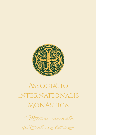
A
ssociatio
I
nternationalis
M
onAstica
Mettons ensemble
du Ciel sur la terre