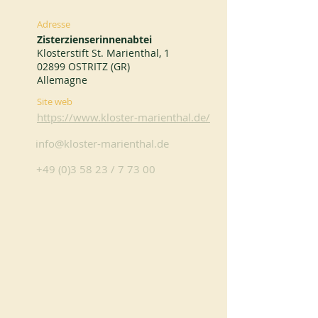
Adresse
Zisterzienserinnenabtei
Klosterstift St. Marienthal, 1
02899 OSTRITZ (GR)
Allemagne
Site web
https://www.kloster-marienthal.de/
info@kloster-marienthal.de
+49 (0)3 58 23
/ 7 73 00