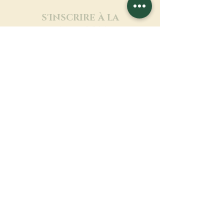
S'INSCRIRE À LA
NEWSLETTER
En savoir plus
Nom de famille
Prénom
Entrez votre mail ici
Langue
Nom du monastère