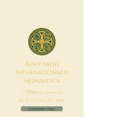
A
ssociatio
I
nternationalis
M
onAstica
Mettons ensemble
du Ciel sur la terre
Contactez-nous