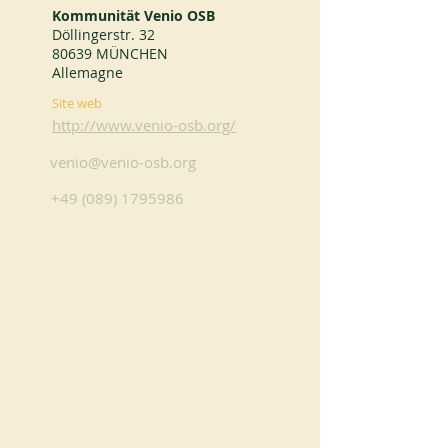
Kommunität Venio OSB
Döllingerstr. 32
80639 MÜNCHEN
Allemagne
Site web
http://www.venio-osb.org/
venio@venio-osb.org
+49 (089) 1795986