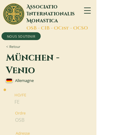
A
ssociatio
I
nternationalis
M
onastica
O
SB -
C
IB -
O
Cist -
O
CSO
NOUS SOUTENIR
< Retour
München -
Venio
Allemagne
HO/FE
FE
Ordre
OSB
Adresse