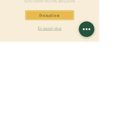
SOUTENIR NOTRE MISSION
Donation
En savoir plus
S'INSCRIRE À LA
NEWSLETTER
En savoir plus
Nom de famille
Prénom
Entrez votre mail ici
Langue