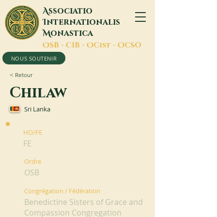
A
ssociatio
I
nternationalis
M
onastica
O
SB -
C
IB -
O
Cist -
O
CSO
NOUS SOUTENIR
< Retour
Chilaw
Sri Lanka
HO/FE
FE
Ordre
OSB
Congrégation / Fédération
Benedictine Sisters of Grace and
Compassion Congregation