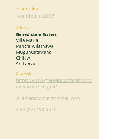
Information
Founded in 2008
Adresse
Benedictine Sisters
Villa Maria
Punchi Wilathawa
Mugunuatawana
Chilaw
Sri Lanka
Site web
https://www.graceandcompassionb
enedictines.org.uk/
villamariaconvent@gmail.com
+
94 (32) 490 5549