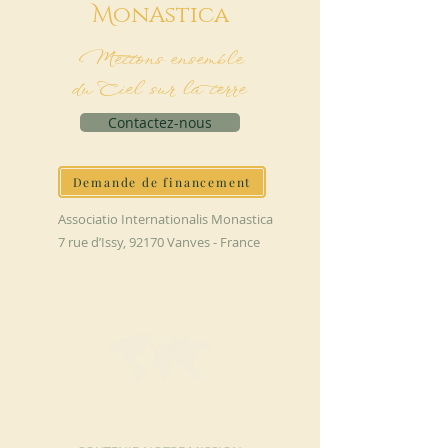
M
onAstica
Mettons ensemble
du Ciel sur la terre
Contactez-nous
Demande de financement
Associatio Internationalis Monastica
7 rue d’Issy, 92170 Vanves - France
FAIRE UN DON