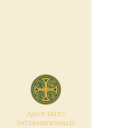
A
ssociatio
I
nternationalis