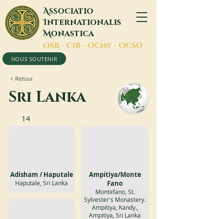
A
ssociatio
I
nternationalis
M
onastica
O
SB -
C
IB -
O
Cist -
O
CSO
NOUS SOUTENIR
< Retour
Sri Lanka
14
Adisham / Haputale
Ampitiya/Monte
Haputale, Sri Lanka
Fano
Montefano, St.
Sylvester's Monastery.
Ampitiya, Kandy.,
Ampitiya, Sri Lanka