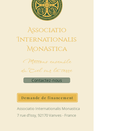
A
ssociatio
I
nternationalis
M
onAstica
Mettons ensemble
du Ciel sur la terre
Contactez-nous
Demande de financement
Associatio Internationalis Monastica
7 rue d’Issy, 92170 Vanves - France