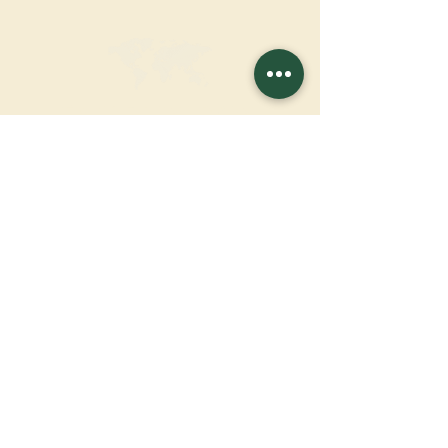
FAIRE UN DON
SOUTENIR NOTRE MISSION
Donation
En savoir plus
S'INSCRIRE À LA
NEWSLETTER
En savoir plus
Nom de famille
Prénom