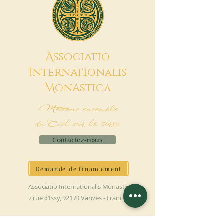
A
ssociatio
I
nternationalis
M
onAstica
Mettons ensemble
du Ciel sur la terre
Contactez-nous
Demande de financement
Associatio Internationalis Monastica
7 rue d’Issy, 92170 Vanves - France