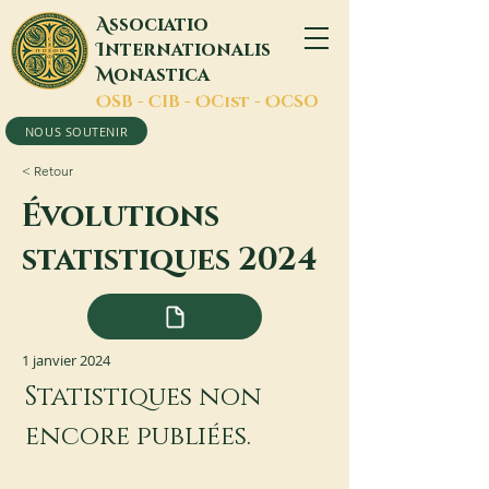
A
ssociatio
I
nternationalis
M
onastica
O
SB -
C
IB -
O
Cist -
O
CSO
NOUS SOUTENIR
< Retour
Évolutions
statistiques 2024
1 janvier 2024
Statistiques non 
encore publiées.