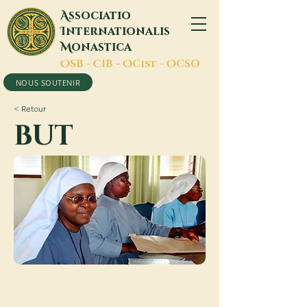
A
ssociatio
I
nternationalis
M
onastica
O
SB -
C
IB -
O
Cist -
O
CSO
NOUS SOUTENIR
< Retour
BUT