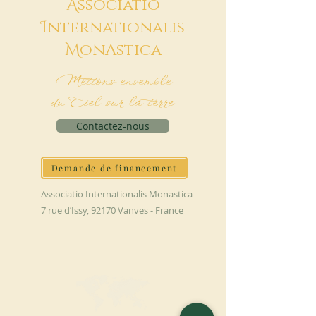
A
ssociatio
I
nternationalis
M
onAstica
Mettons ensemble
du Ciel sur la terre
Contactez-nous
Demande de financement
Associatio Internationalis Monastica
7 rue d’Issy, 92170 Vanves - France