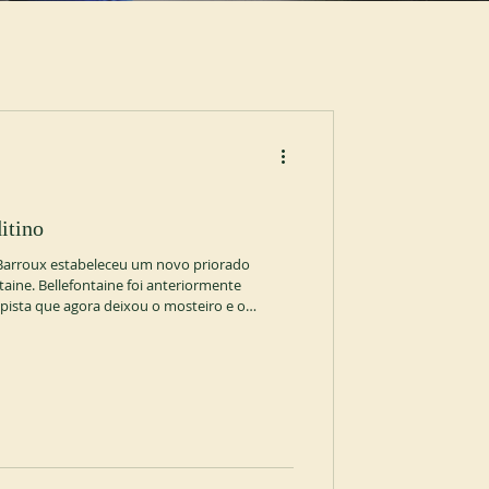
itino
 Barroux estabeleceu um novo priorado
aine. Bellefontaine foi anteriormente
ista que agora deixou o mosteiro e o
Numa mensagem, o Abade Primaz Jeremias
ela sua generosidade e enfatizou o claro
oux, que vivem o seu apego à liturgia
bediência à Santa