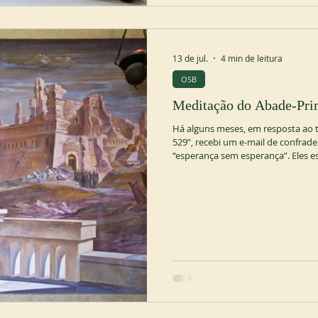
13 de jul.
4 min de leitura
OSB
Meditação do Abade-Pr
Há alguns meses, em resposta ao 
529”, recebi um e-mail de confrad
“esperança sem esperança”. Eles 
comunidades cuja história, previsi
várias delas em nossa Ordem. O d
da história. Nós sabemos disso, é 
Recentemente, eu folheava o Mon