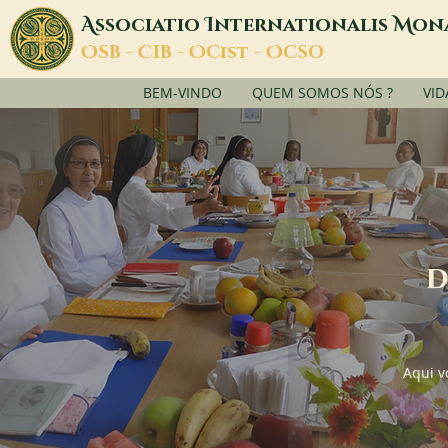
A
I
M
ssociatio
nternationalis
on
O
C
O
O
SB -
IB -
Cist -
CSO
BEM-VINDO
QUEM SOMOS NÓS ?
VID
d
Aqui v