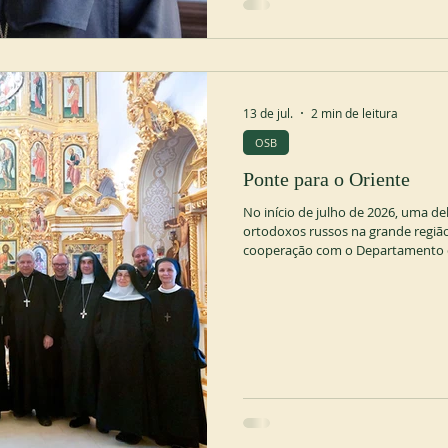
13 de jul.
2 min de leitura
OSB
Ponte para o Oriente
No início de julho de 2026, uma de
ortodoxos russos na grande regiã
cooperação com o Departamento de
de Moscou. A viagem seguiu a trad
Orientais, um mandato dado à mais
pelos Papas Leão XIII e Pio XI. 
do Grande Cisma de 105