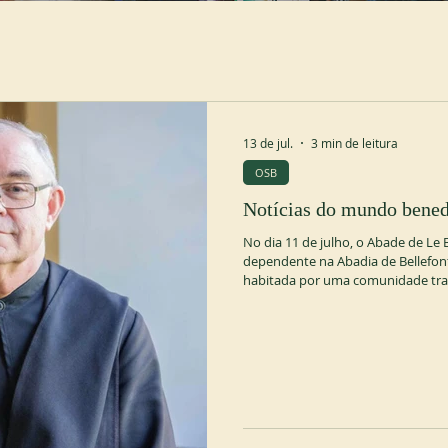
13 de jul.
3 min de leitura
OSB
Notícias do mundo bened
No dia 11 de julho, o Abade de Le
dependente na Abadia de Bellefont
habitada por uma comunidade trap
disponibilizou aos beneditinos. 
Schröder agradeceu aos trapistas p
testemunho dos monges de Le Barr
tradicional em clara fidelidade e o