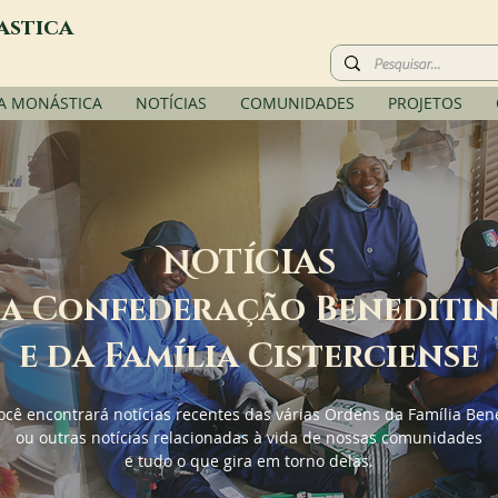
astica
A MONÁSTICA
NOTÍCIAS
COMUNIDADES
PROJETOS
N
OTÍCIAS
a Confederação Benediti
e da Família Cisterciense
ocê encontrará notícias recentes das várias Ordens da Família Ben
ou outras notícias relacionadas à vida de nossas comunidades
e tudo o que gira em torno delas.