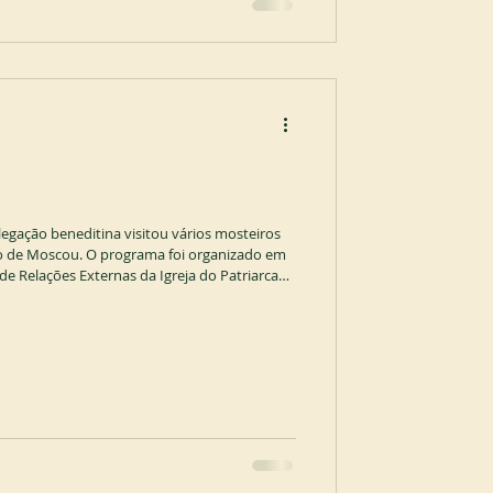
legação beneditina visitou vários mosteiros
o de Moscou. O programa foi organizado em
 Relações Externas da Igreja do Patriarcado
ição das relações beneditinas com as Igrejas
 antiga ordem monástica da Igreja Católica
O surgimento do monaquismo beneditino antes