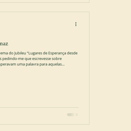
imaz
tema do Jubileu “Lugares de Esperança desde
es pedindo-me que escrevesse sobre
esperavam uma palavra para aquelas
velmente, está chegando ao fim. E, de fato, há
eclínio das comunidades monásticas faz parte
claro, mas às vezes deixamos isso de lado.
ast