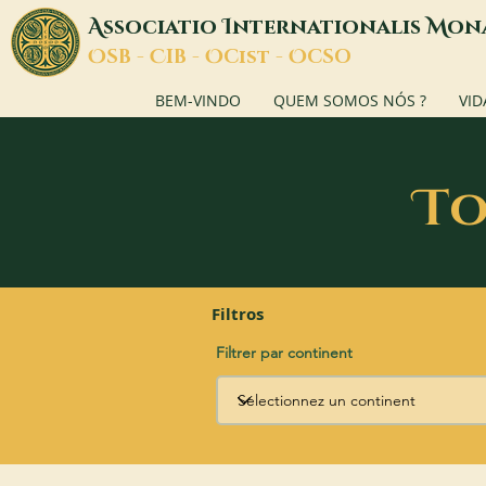
A
I
M
ssociatio
nternationalis
on
O
C
O
O
SB -
IB -
Cist -
CSO
BEM-VINDO
QUEM SOMOS NÓS ?
VID
T
o
Filtros
Filtrer par continent