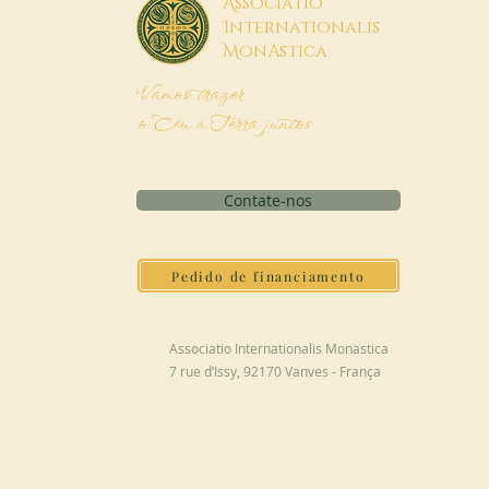
A
ssociatio
I
nternationalis
M
onAstica
Vamos trazer
o Céu à Terra juntos
Contate-nos
Pedido de financiamento
Associatio Internationalis Monastica
7 rue d’Issy, 92170 Vanves - França