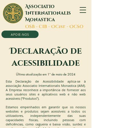
A
ssociatio
I
nternationalis
M
onastica
O
SB -
C
IB -
O
Cist -
O
CSO
APOIE-NOS
D
eclaração de
acessibilidade
Última atualização em 1º de maio de 2024
Esta Declaração de Acessibilidade aplica-se à
associação Associatio Internationalis Monastica (AIM).
A Empresa reconhece a importância de fornecer aos
seus usuários sites e aplicativos web e não web
acessíveis (“Produtos”).
Estamos empenhados em garantir que os nossos
websites e produtos sejam acessíveis a todos os
utilizadores, independentemente das suas
capacidades físicas, incluindo pessoas com
deficiências, como cegueira e baixa visão, surdez e