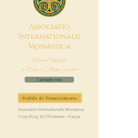
A
ssociatio
I
nternationalis
M
onAstica
Vamos trazer
o Céu à Terra juntos
Contate-nos
Pedido de financiamento
Associatio Internationalis Monastica
7 rue d’Issy, 92170 Vanves - França