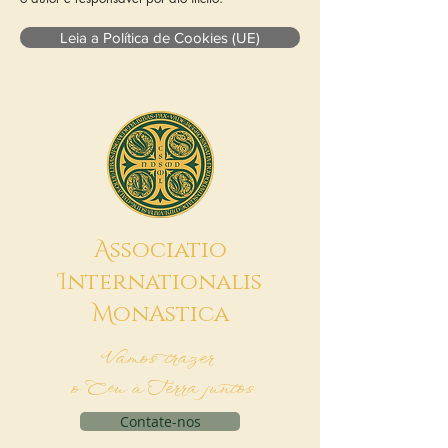
Leia a Política de Cookies (UE)
A
ssociatio
I
nternationalis
M
onAstica
Vamos trazer
o Céu à Terra juntos
Contate-nos