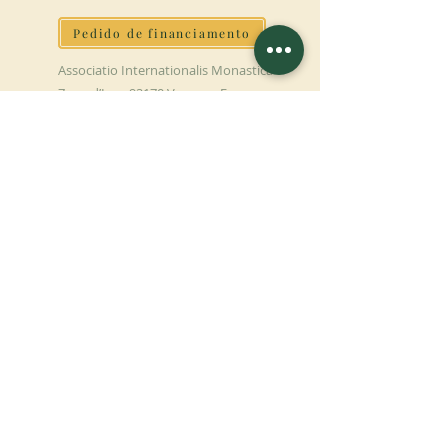
Pedido de financiamento
Associatio Internationalis Monastica
7 rue d’Issy, 92170 Vanves - França
FAÇA UMA DOAÇÃO
APOIE NOSSA MISSÃO
Doação
Saber mais