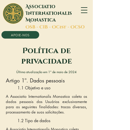
A
ssociatio
I
nternationalis
M
onastica
O
SB -
C
IB -
O
Cist -
O
CSO
APOIE-NOS
P
olítica de
privacidade
Última atualização em 1º de maio de 2024
Artigo 1º. Dados pessoais
1.1 Objetivo e uso
A Associatio Internationalis Monastica coleta os
dados pessoais dos Usuários exclusivamente
para as seguintes finalidades: trocas diversas,
processamento de suas solicitações.
1.2 Tipo de dados
A Associatio Internationalis Monastica coleta