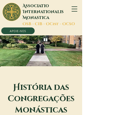
A
ssociatio
I
nternationalis
M
onastica
O
SB -
C
IB -
O
Cist -
O
CSO
APOIE-NOS
H
istória das
c
ongregações
m
onásticas