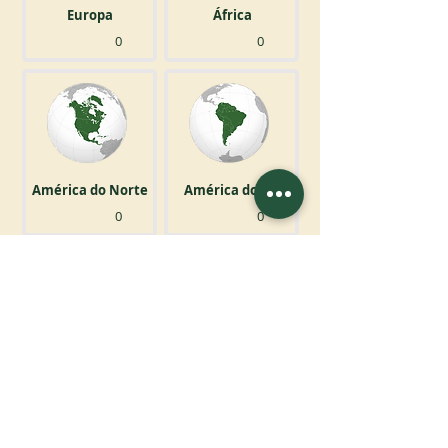
Europa
África
0
0
América do Norte
América do Sul
0
0
Ásia
Oceania
0
0