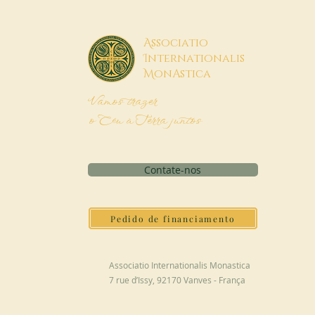
A
ssociatio
I
nternationalis
M
onAstica
Vamos trazer
o Céu à Terra juntos
Contate-nos
Pedido de financiamento
Associatio Internationalis Monastica
7 rue d’Issy, 92170 Vanves - França