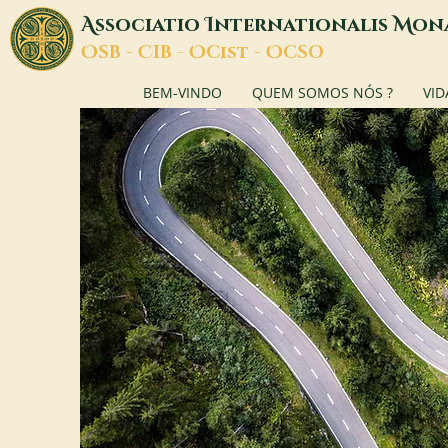
A
I
M
ssociatio
nternationalis
on
O
C
O
O
SB -
IB -
Cist -
CSO
BEM-VINDO
QUEM SOMOS NÓS ?
VID