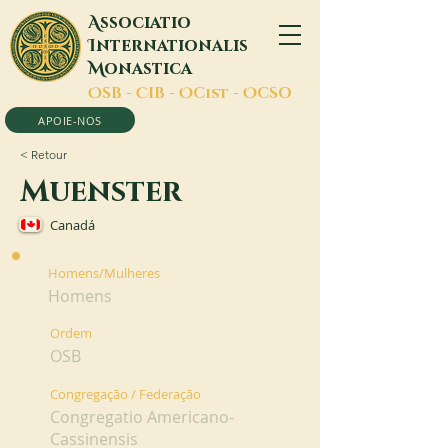
A
ssociatio
I
nternationalis
M
onastica
O
SB -
C
IB -
O
Cist -
O
CSO
APOIE-NOS
< Retour
Muenster
Canadá
Homens/Mulheres
Homens
Ordem
OSB
Congregação / Federação
Congregatio Americano-
Cassinensis