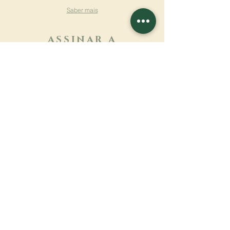
Saber mais
ASSINAR A
NEWSLETTER
Saber mais
Sobrenome
Primeiro nome
Email
Linguagem
Nome do mosteiro