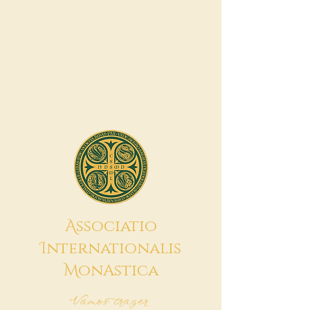
A
ssociatio
I
nternationalis
M
onAstica
Vamos trazer