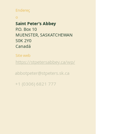
Endereç
o
Saint Peter’s Abbey
P.O. Box 10
MUENSTER, SASKATCHEWAN
S0K 2Y0
Canadá
Site web
https://stpetersabbey.ca/wp/
abbotpeter@stpeters.sk.ca
+1 (0306) 6821 777