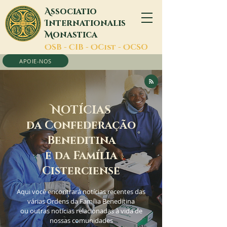
A
ssociatio
I
nternationalis
M
onastica
O
SB -
C
IB -
O
Cist -
O
CSO
APOIE-NOS
N
OTÍCIAS
da Confederação
Beneditina
e da Família
Cisterciense
Aqui você encontrará notícias recentes das
várias Ordens da Família Beneditina
ou outras notícias relacionadas à vida de
nossas comunidades