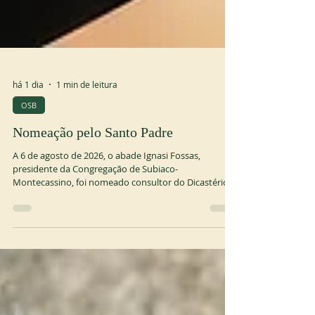
há 1 dia
1 min de leitura
OSB
Nomeação pelo Santo Padre
A 6 de agosto de 2026, o abade Ignasi Fossas,
presidente da Congregação de Subiaco-
Montecassino, foi nomeado consultor do Dicastério
para os Institutos de Vida Consagrada e as
Sociedades de Vida Apostólica. Texto oficial:
https://press.vatican.va/content/salastampa/it/bollet
tino/pubblico/2026/08/06/0624/01161.html#vita Além