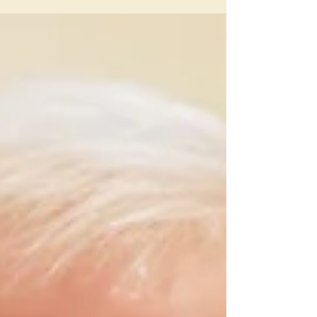
nasceu em Pequim (China) em 1972. Anteriormente,
ela pertencia à Congregação das Irmãs
Contemplativas de São João, onde já havia feito a
profissão perpétua em 2001. Ela iniciou seu período
de transição em Échourgnac em 2022. ocso.org
https://www.abbaye-echourgnac.org/