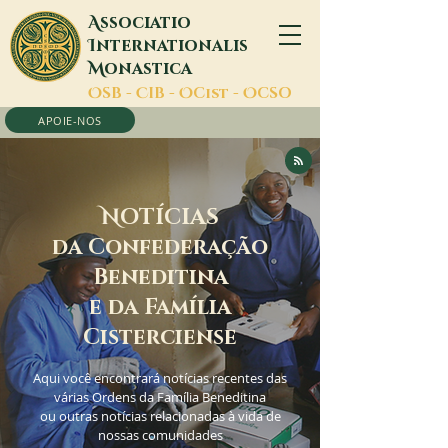
A
ssociatio
I
nternationalis
M
onastica
O
SB -
C
IB -
O
Cist -
O
CSO
APOIE-NOS
N
OTÍCIAS
da Confederação
Beneditina
e da Família
Cisterciense
Aqui você encontrará notícias recentes das
várias Ordens da Família Beneditina
ou outras notícias relacionadas à vida de
nossas comunidades