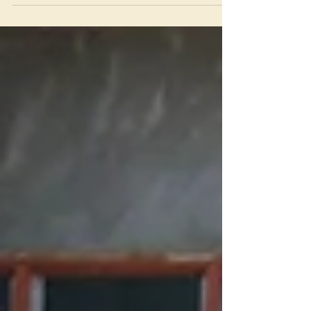
https://www.aimintl.org/pt/our-projects/category-
constructions Desenvolvimento:
https://www.aimintl.org/pt/our-projects/category-
d%C3%A9veloppement Emprego:
https://www.aimintl.org/pt/our-projects/category-
gagne-pain Reuniões: https://www.aimintl.org/pt/our-
projects/category-meetings-et-assembl%C3%A9es
estão apresentados no site. Você pode apoiar o
trabalho da AIM com as co