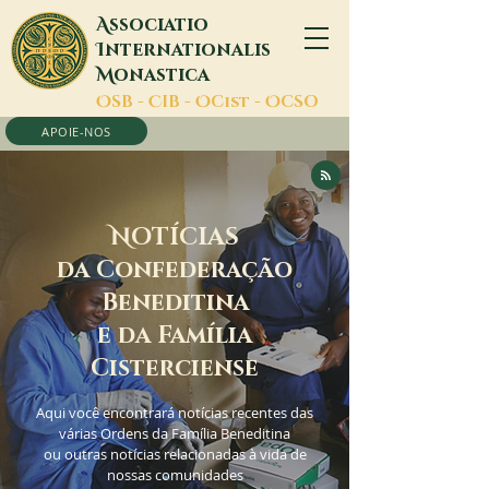
A
ssociatio
I
nternationalis
M
onastica
O
SB -
C
IB -
O
Cist -
O
CSO
APOIE-NOS
N
OTÍCIAS
da Confederação
Beneditina
e da Família
Cisterciense
Aqui você encontrará notícias recentes das
várias Ordens da Família Beneditina
ou outras notícias relacionadas à vida de
nossas comunidades