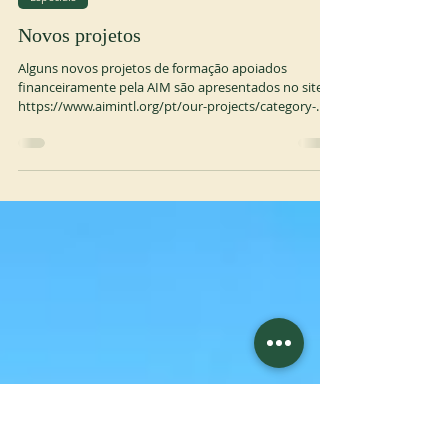
22 de dez. de 2025
1 min de leitura
Especiais
Novos projetos
Alguns novos projetos de formação apoiados
financeiramente pela AIM são apresentados no site:
https://www.aimintl.org/pt/our-projects/category-
formation Você pode apoiar as ações da AIM junto às
comunidades fazendo uma doação na guia “Apoie-
nos”, no canto superior direito das páginas. A AIM só
pode ajudar as comunidades graças às doações que
recebe de comunidades religiosas e benfeitores.
Obrigado pelo seu apoio.