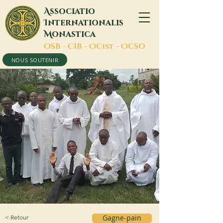
A
ssociatio
I
nternationalis
M
onastica
O
SB -
C
IB -
O
Cist -
O
CSO
NOUS SOUTENIR
< Retour
Gagne-pain