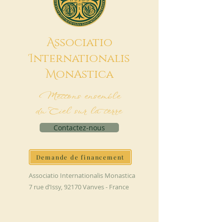
A
ssociatio
I
nternationalis
M
onAstica
Mettons ensemble
du Ciel sur la terre
Contactez-nous
Demande de financement
Associatio Internationalis Monastica
7 rue d’Issy, 92170 Vanves - France