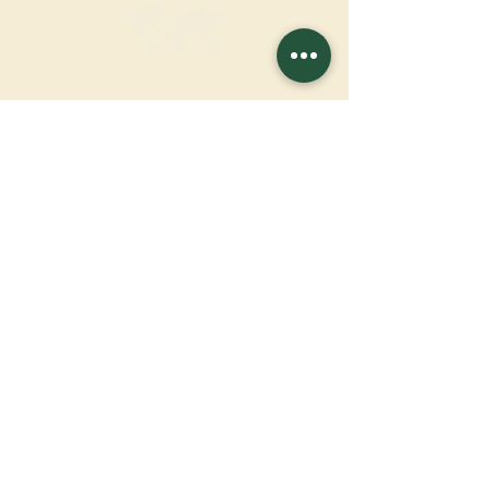
FAIRE UN DON
SOUTENIR NOTRE MISSION
Donation
En savoir plus
S'INSCRIRE À LA
NEWSLETTER
En savoir plus
Nom de famille
Prénom