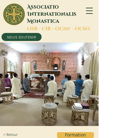
A
ssociatio
I
nternationalis
M
onastica
O
SB -
C
IB -
O
Cist -
O
CSO
NOUS SOUTENIR
< Retour
Formation