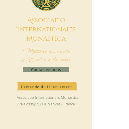
A
ssociatio
I
nternationalis
M
onAstica
Mettons ensemble
du Ciel sur la terre
Contactez-nous
Demande de financement
Associatio Internationalis Monastica
7 rue d’Issy, 92170 Vanves - France