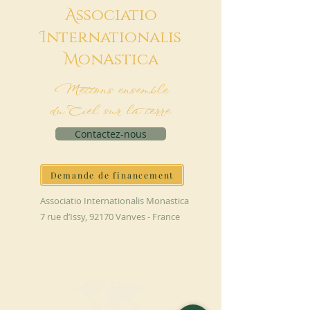
A
ssociatio
I
nternationalis
M
onAstica
Mettons ensemble
du Ciel sur la terre
Contactez-nous
Demande de financement
Associatio Internationalis Monastica
7 rue d’Issy, 92170 Vanves - France