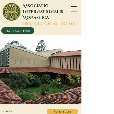
A
ssociatio
I
nternationalis
M
onastica
O
SB -
C
IB -
O
Cist -
O
CSO
NOUS SOUTENIR
< Retour
Formation