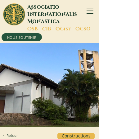
A
ssociatio
I
nternationalis
M
onastica
O
SB -
C
IB -
O
Cist -
O
CSO
NOUS SOUTENIR
< Retour
Constructions