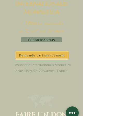
I
nternationalis
M
onAstica
Mettons ensemble
du Ciel sur la terre
Contactez-nous
Demande de financement
Associatio Internationalis Monastica
7 rue d’Issy, 92170 Vanves - France
FAIRE UN DON