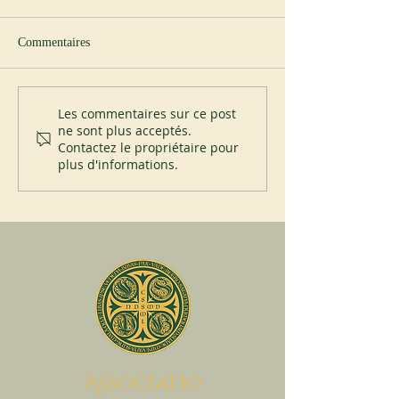
Commentaires
Nouvel abbé à Spencer
200 ans du Mont-
Les commentaires sur ce post
ne sont plus acceptés.
Contactez le propriétaire pour
plus d'informations.
A
ssociatio