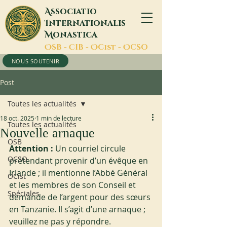
A
ssociatio
I
nternationalis
M
onastica
O
SB -
C
IB -
O
Cist -
O
CSO
NOUS SOUTENIR
Post
Toutes les actualités
18 oct. 2025
1 min de lecture
Toutes les actualités
Nouvelle arnaque
OSB
Attention : 
Un courriel circule 
OCSO
prétendant provenir d’un évêque en 
Irlande ; il mentionne l’Abbé Général 
OCist
et les membres de son Conseil et 
Spéciales
demande de l’argent pour des sœurs 
en Tanzanie. Il s’agit d’une arnaque ; 
veuillez ne pas y répondre.