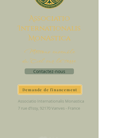
A
ssociatio
I
nternationalis
M
onAstica
Mettons ensemble
du Ciel sur la terre
Contactez-nous
Demande de financement
Associatio Internationalis Monastica
7 rue d’Issy, 92170 Vanves - France