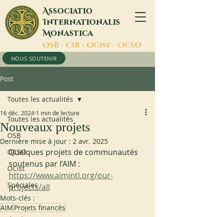
A
ssociatio
I
nternationalis
M
onastica
O
SB -
C
IB -
O
Cist -
O
CSO
NOUS SOUTENIR
Post
Toutes les actualités
16 déc. 2024
1 min de lecture
Toutes les actualités
Nouveaux projets
OSB
Dernière mise à jour :
2 avr. 2025
Quelques projets de communautés 
OCSO
soutenus par l’AIM : 
OCist
https://www.aimintl.org/our-
Spéciales
projects/all
Mots-clés :
AIM
Projets financés