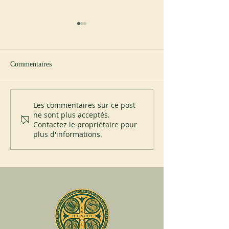
Commentaires
Vers le Jubilé : construire le
Sant’Anselmo et l
Les commentaires sur ce post
ne sont plus acceptés.
réseau mondial
States Holocaust 
Contactez le propriétaire pour
Museum
plus d'informations.