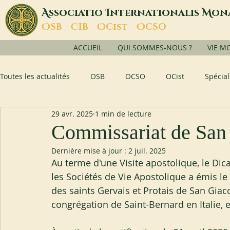
A
I
M
ssociatio
nternationalis
on
O
C
O
O
SB -
IB -
Cist -
CSO
ACCUEIL
QUI SOMMES-NOUS ?
VIE M
Toutes les actualités
OSB
OCSO
OCist
Spécial
29 avr. 2025
1 min de lecture
Commissariat de San
Dernière mise à jour :
2 juil. 2025
Au terme d'une Visite apostolique, le Dica
les Sociétés de Vie Apostolique a émis le
des saints Gervais et Protais de San Giac
congrégation de Saint-Bernard en Italie, 