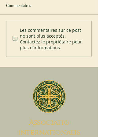
Commentaires
Nouvel abbé à Cu
Profession perpétuelle au
Les commentaires sur ce post
ne sont plus acceptés.
prieuré Saint-Placide
Contactez le propriétaire pour
plus d'informations.
A
ssociatio
I
nternationalis