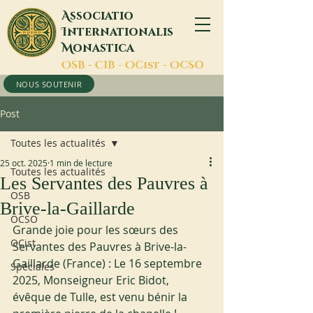
A
ssociatio
I
nternationalis
M
onastica
O
SB -
C
IB -
O
Cist -
O
CSO
NOUS SOUTENIR
Post
Toutes les actualités
25 oct. 2025
1 min de lecture
Toutes les actualités
Les Servantes des Pauvres à
OSB
Brive-la-Gaillarde
OCSO
Grande joie pour les sœurs des 
OCist
Servantes des Pauvres à Brive-la-
Gaillarde (France) : Le 16 septembre 
Spéciales
2025, Monseigneur Eric Bidot, 
évêque de Tulle, est venu bénir la 