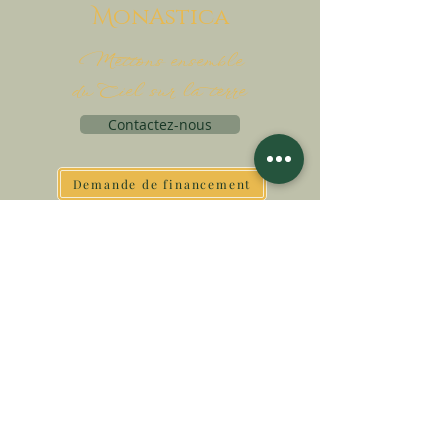
M
onAstica
Mettons ensemble
du Ciel sur la terre
Contactez-nous
Demande de financement
Associatio Internationalis Monastica
7 rue d’Issy, 92170 Vanves - France
FAIRE UN DON