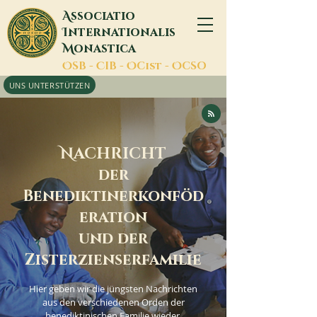
A
ssociatio
I
nternationalis
M
onastica
O
SB -
C
IB -
O
Cist -
O
CSO
UNS UNTERSTÜTZEN
N
ACHRICHT
der
Benediktinerkonföd
eration
und der
Zisterzienserfamilie
Hier geben wir die jüngsten Nachrichten
aus den verschiedenen Orden der
benediktinischen Familie wieder.