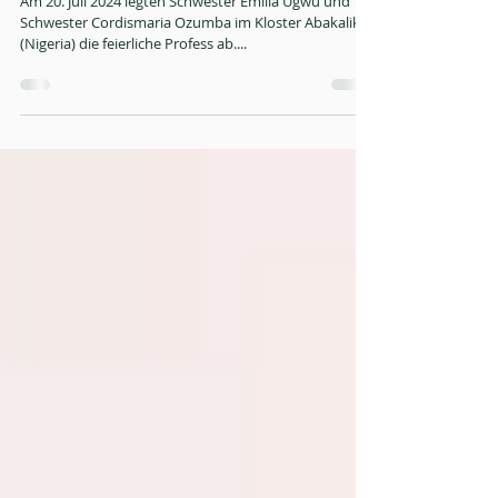
Profess im Kloster Abakaliki
Am 20. Juli 2024 legten Schwester Emilia Ugwu und
Schwester Cordismaria Ozumba im Kloster Abakaliki
(Nigeria) die feierliche Profess ab....