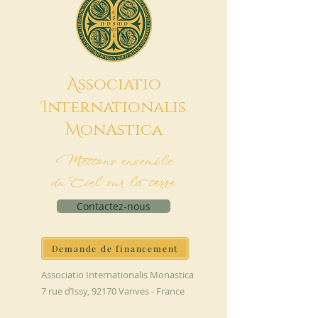
A
ssociatio
I
nternationalis
M
onAstica
Mettons ensemble
du Ciel sur la terre
Contactez-nous
Demande de financement
Associatio Internationalis Monastica
7 rue d’Issy, 92170 Vanves - France