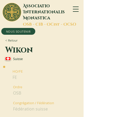
A
ssociatio
I
nternationalis
M
onastica
O
SB -
C
IB -
O
Cist -
O
CSO
NOUS SOUTENIR
< Retour
Wikon
Suisse
HO/FE
FE
Ordre
OSB
Congrégation / Fédération
Fédération suisse