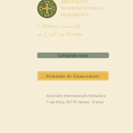
A
ssociatio
I
nternationalis
M
onAstica
Mettons ensemble
du Ciel sur la terre
Contactez-nous
Demande de financement
Associatio Internationalis Monastica
7 rue d’Issy, 92170 Vanves - France