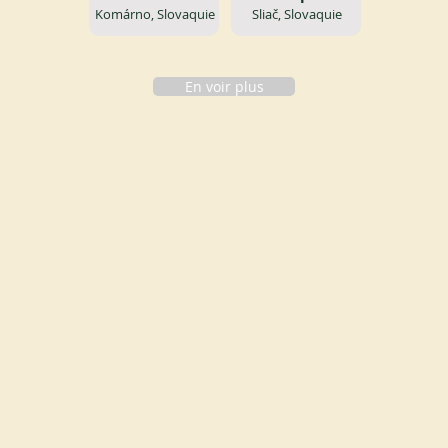
Komárno, Slovaquie
Sliač, Slovaquie
En voir plus