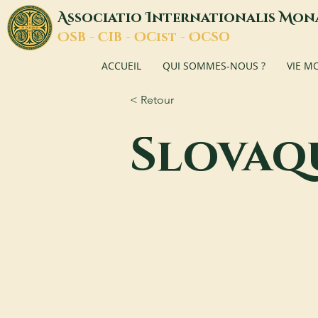
A
I
M
ssociatio
nternationalis
on
O
C
O
O
SB -
IB -
Cist -
CSO
ACCUEIL
QUI SOMMES-NOUS ?
VIE M
< Retour
Slovaq