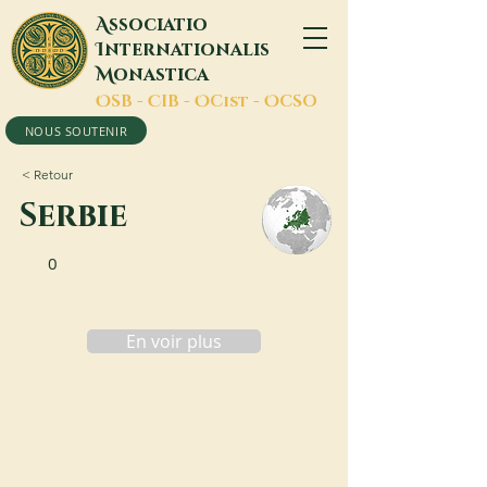
A
ssociatio
I
nternationalis
M
onastica
O
SB -
C
IB -
O
Cist -
O
CSO
NOUS SOUTENIR
< Retour
Serbie
0
En voir plus