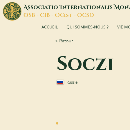
A
I
M
ssociatio
nternationalis
on
O
C
O
O
SB -
IB -
Cist -
CSO
ACCUEIL
QUI SOMMES-NOUS ?
VIE M
< Retour
Soczi
Russie