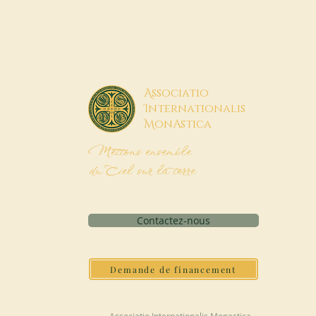
A
ssociatio
I
nternationalis
M
onAstica
Mettons ensemble
du Ciel sur la terre
Contactez-nous
Demande de financement