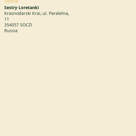
Adresse
Sestry Loretanki
Krasnodarski Krai, ul. Paralelna,
11
354057 SOCZI
Russia