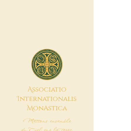
A
ssociatio
I
nternationalis
M
onAstica
Mettons ensemble
du Ciel sur la terre