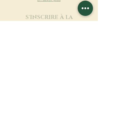
S'INSCRIRE À LA
NEWSLETTER
En savoir plus
Nom de famille
Prénom
Entrez votre mail ici
Langue
Nom du monastère