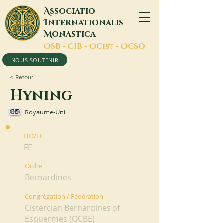
A
ssociatio
I
nternationalis
M
onastica
O
SB -
C
IB -
O
Cist -
O
CSO
NOUS SOUTENIR
< Retour
Hyning
Royaume-Uni
HO/FE
FE
Ordre
Bernardines
Congrégation / Fédération
Cistercian Bernardines of
Esquermes (OCBE)