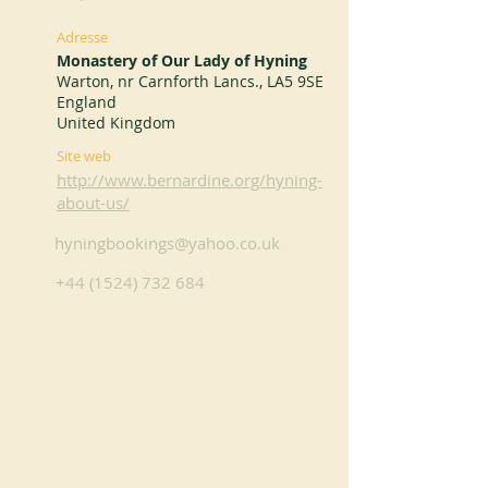
Adresse
Monastery of Our Lady of Hyning
Warton, nr Carnforth Lancs., LA5 9SE
England
United Kingdom
Site web
http://www.bernardine.org/hyning-
about-us/
hyningbookings@yahoo.co.uk
+44 (1524) 732 684