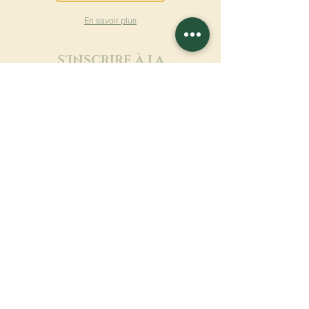
En savoir plus
S'INSCRIRE À LA
NEWSLETTER
En savoir plus
Nom de famille
Prénom
Entrez votre mail ici
Langue
Nom du monastère