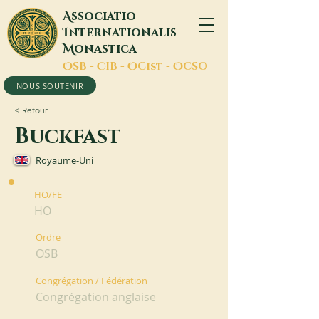
A
ssociatio
I
nternationalis
M
onastica
O
SB -
C
IB -
O
Cist -
O
CSO
NOUS SOUTENIR
< Retour
Buckfast
Royaume-Uni
HO/FE
HO
Ordre
OSB
Congrégation / Fédération
Congrégation anglaise