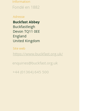
Information
Fondé en 1882
Adresse
Buckfast Abbey
Buckfastleigh
Devon TQ11 0EE
England
United Kingdom
Site web
https://www.buckfast.org.uk/
enquiries@buckfast.org.uk
+44 (01364) 645 500