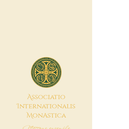
A
ssociatio
I
nternationalis
M
onAstica
Mettons ensemble