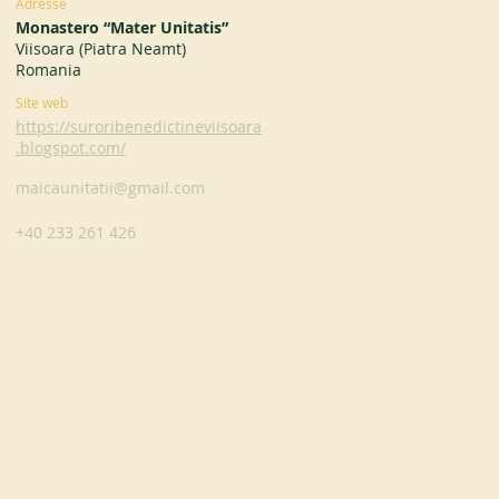
Adresse
Monastero “Mater Unitatis”
Viisoara (Piatra Neamt)
Romania
Site web
https://suroribenedictineviisoara
.blogspot.com/
maicaunitatii@gmail.com
+40 233 261 426