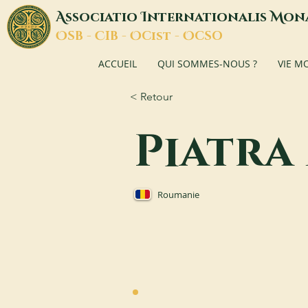
A
I
M
ssociatio
nternationalis
on
O
C
O
O
SB -
IB -
Cist -
CSO
ACCUEIL
QUI SOMMES-NOUS ?
VIE M
< Retour
Piatra
Roumanie