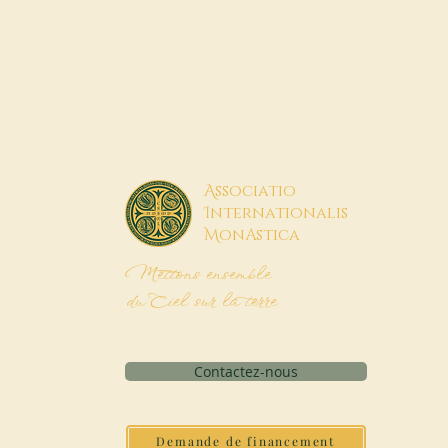
A
ssociatio
I
nternationalis
M
onAstica
Mettons ensemble
du Ciel sur la terre
Contactez-nous
Demande de financement