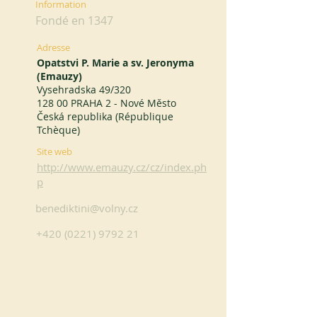
Information
Fondé en 1347
Adresse
Opatstvi P. Marie a sv. Jeronyma
(Emauzy)
Vysehradska 49/320
128 00 PRAHA 2 - Nové Město
Česká republika (République
Tchèque)
Site web
http://www.emauzy.cz/cz/index.ph
p
benediktini@volny.cz
+420 (0221) 9792 21