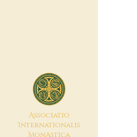
A
ssociatio
I
nternationalis
M
onAstica