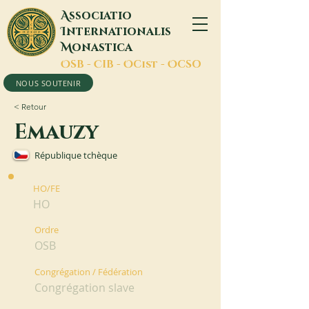
A
ssociatio
I
nternationalis
M
onastica
O
SB -
C
IB -
O
Cist -
O
CSO
NOUS SOUTENIR
< Retour
Emauzy
République tchèque
HO/FE
HO
Ordre
OSB
Congrégation / Fédération
Congrégation slave