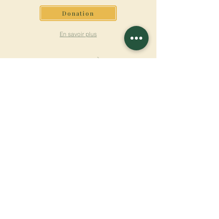
Donation
En savoir plus
S'INSCRIRE À LA
NEWSLETTER
En savoir plus
Nom de famille
Prénom
Entrez votre mail ici
Langue