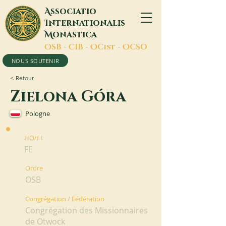
A
ssociatio
I
nternationalis
M
onastica
O
SB -
C
IB -
O
Cist -
O
CSO
NOUS SOUTENIR
< Retour
Zielona Góra
Pologne
HO/FE
FE
Ordre
OSB
Congrégation / Fédération
Congrégation des Missionnaires
de Otwock