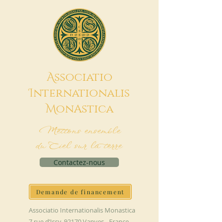
A
ssociatio
I
nternationalis
M
onAstica
Mettons ensemble
du Ciel sur la terre
Contactez-nous
Demande de financement
Associatio Internationalis Monastica
7 rue d’Issy, 92170 Vanves - France