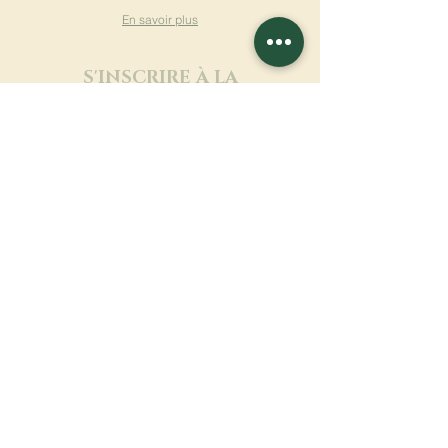
En savoir plus
S'INSCRIRE À LA
NEWSLETTER
En savoir plus
Nom de famille
Prénom
Entrez votre mail ici
Langue
Nom du monastère