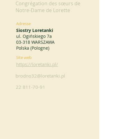
Congrégation des sœurs de
Notre-Dame de Lorette
Adresse
Siostry Loretanki
ul. Ogińskiego 7a
03-318 WARSZAWA
Polska (Pologne)
Site web
https://loretanki.pl/
brodno32@loretanki.pl
22 811-70-91