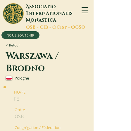
A
ssociatio
I
nternationalis
M
onastica
O
SB -
C
IB -
O
Cist -
O
CSO
NOUS SOUTENIR
< Retour
Warszawa /
Brodno
Pologne
HO/FE
FE
Ordre
OSB
Congrégation / Fédération