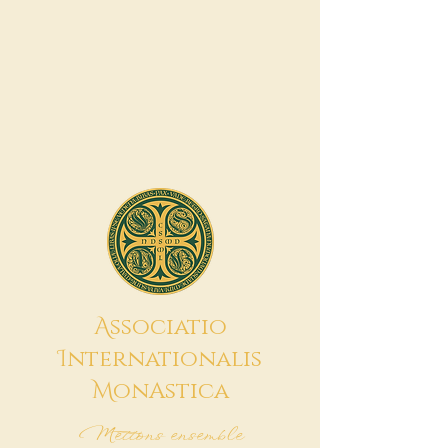
A
ssociatio
I
nternationalis
M
onAstica
Mettons ensemble