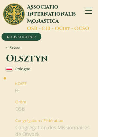
A
ssociatio
I
nternationalis
M
onastica
O
SB -
C
IB -
O
Cist -
O
CSO
NOUS SOUTENIR
< Retour
Olsztyn
Pologne
HO/FE
FE
Ordre
OSB
Congrégation / Fédération
Congrégation des Missionnaires
de Otwock