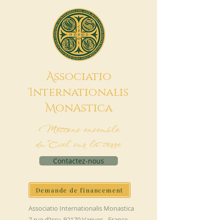
A
ssociatio
I
nternationalis
M
onAstica
Mettons ensemble
du Ciel sur la terre
Contactez-nous
Demande de financement
Associatio Internationalis Monastica
7 rue d’Issy, 92170 Vanves - France