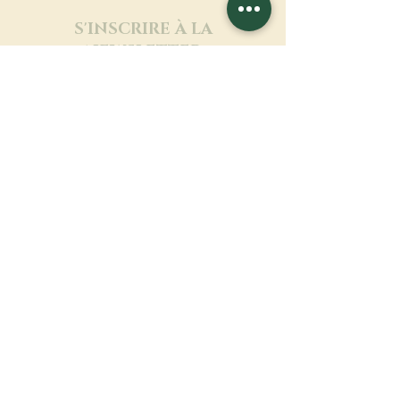
S'INSCRIRE À LA
NEWSLETTER
En savoir plus
Nom de famille
Prénom
Entrez votre mail ici
Langue
Nom du monastère