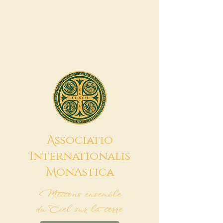
A
ssociatio
I
nternationalis
M
onAstica
Mettons ensemble
du Ciel sur la terre