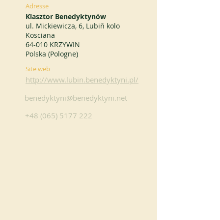
Adresse
Klasztor Benedyktynów
ul. Mickiewicza, 6, Lubiñ kolo
Kosciana
64-010 KRZYWIN
Polska (Pologne)
Site web
http://www.lubin.benedyktyni.pl/
benedyktyni@benedyktyni.net
+48 (065) 5177 222