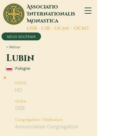
A
ssociatio
I
nternationalis
M
onastica
O
SB -
C
IB -
O
Cist -
O
CSO
NOUS SOUTENIR
< Retour
Lubin
Pologne
HO/FE
HO
Ordre
OSB
Congrégation / Fédération
Annunciation Congregation