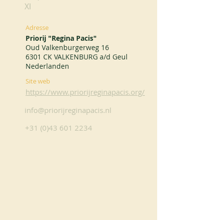
XI
Adresse
Priorij "Regina Pacis"
Oud Valkenburgerweg 16
6301 CK VALKENBURG a/d Geul
Nederlanden
Site web
https://www.priorijreginapacis.org/
info@priorijreginapacis.nl
+31 (0)43 601 2234