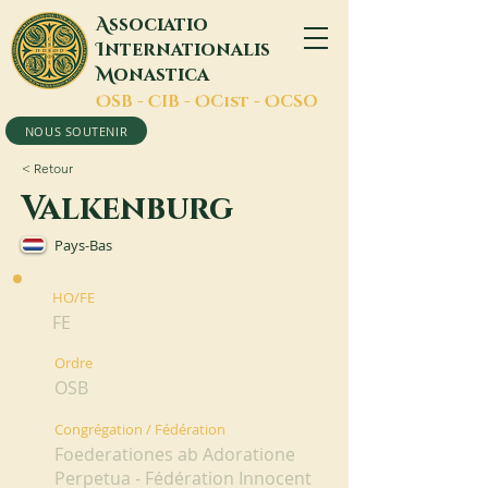
A
ssociatio
I
nternationalis
M
onastica
O
SB -
C
IB -
O
Cist -
O
CSO
NOUS SOUTENIR
< Retour
Valkenburg
Pays-Bas
HO/FE
FE
Ordre
OSB
Congrégation / Fédération
Foederationes ab Adoratione
Perpetua - Fédération Innocent