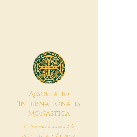
A
ssociatio
I
nternationalis
M
onAstica
Mettons ensemble
du Ciel sur la terre