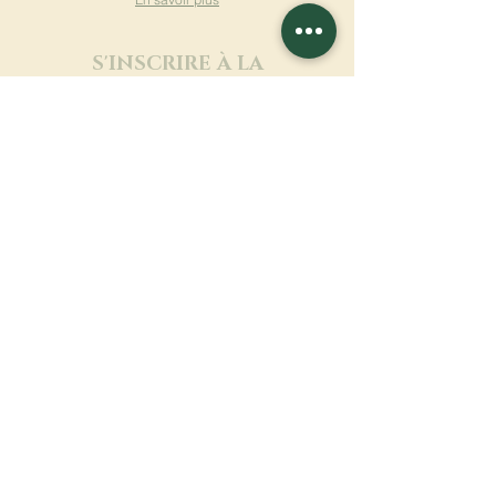
S'INSCRIRE À LA
NEWSLETTER
En savoir plus
Nom de famille
Prénom
Entrez votre mail ici
Langue
Nom du monastère