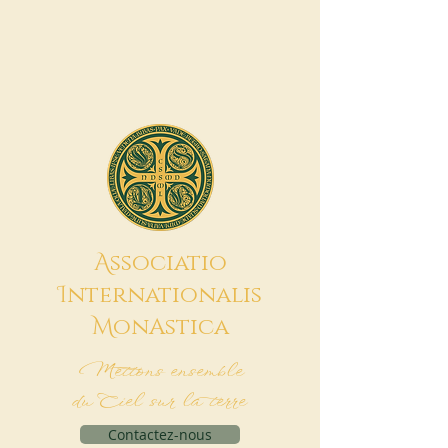
A
ssociatio
I
nternationalis
M
onAstica
Mettons ensemble
du Ciel sur la terre
Contactez-nous