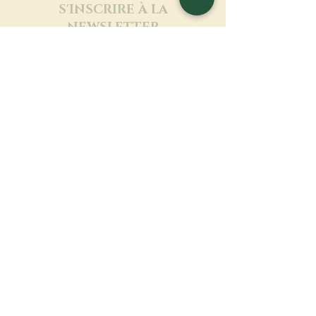
S'INSCRIRE À LA
NEWSLETTER
En savoir plus
Nom de famille
Prénom
Entrez votre mail ici
Langue
Nom du monastère