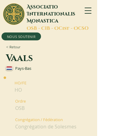
A
ssociatio
I
nternationalis
M
onastica
O
SB -
C
IB -
O
Cist -
O
CSO
NOUS SOUTENIR
< Retour
Vaals
Pays-Bas
HO/FE
HO
Ordre
OSB
Congrégation / Fédération
Congrégation de Solesmes