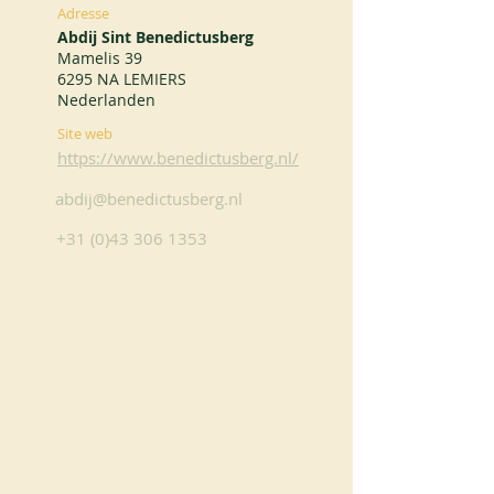
Adresse
Abdij Sint Benedictusberg
Mamelis 39
6295 NA LEMIERS
Nederlanden
Site web
https://www.benedictusberg.nl/
abdij@benedictusberg.nl
+31 (0)43 306 1353