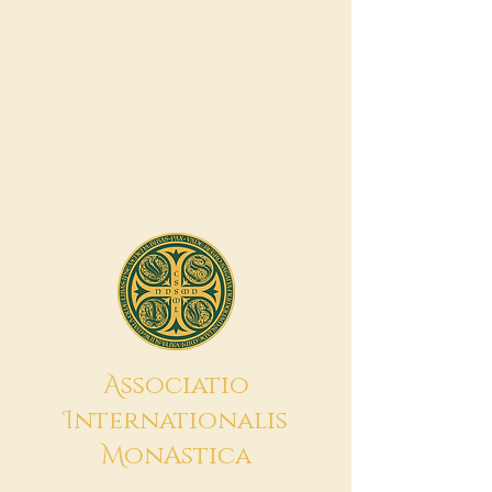
A
ssociatio
I
nternationalis
M
onAstica