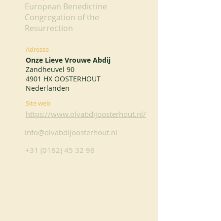
European Benedictine
Congregation of the
Resurrection
Adresse
Onze Lieve Vrouwe Abdij
Zandheuvel 90
4901 HX OOSTERHOUT
Nederlanden
Site web
https://www.olvabdijoosterhout.nl/
info@olvabdijoosterhout.nl
+31 (0162) 45 32 96