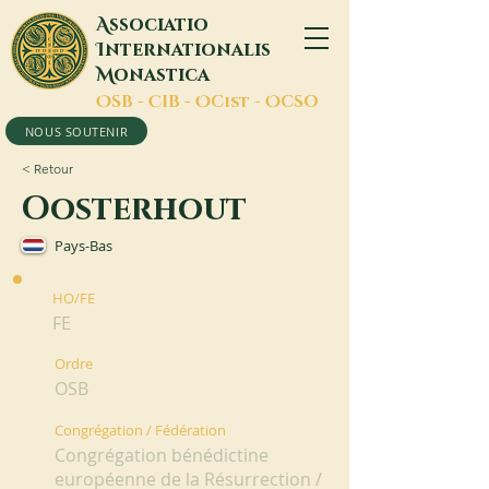
A
ssociatio
I
nternationalis
M
onastica
O
SB -
C
IB -
O
Cist -
O
CSO
NOUS SOUTENIR
< Retour
Oosterhout
Pays-Bas
HO/FE
FE
Ordre
OSB
Congrégation / Fédération
Congrégation bénédictine
européenne de la Résurrection /