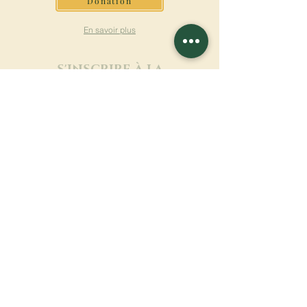
Donation
En savoir plus
S'INSCRIRE À LA
NEWSLETTER
En savoir plus
Nom de famille
Prénom
Entrez votre mail ici
Langue
Nom du monastère