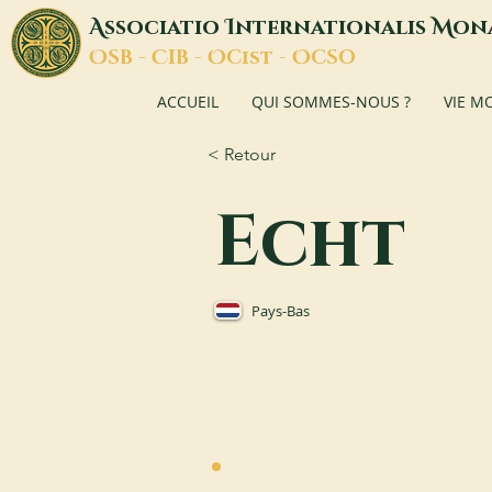
A
I
M
ssociatio
nternationalis
on
O
C
O
O
SB -
IB -
Cist -
CSO
ACCUEIL
QUI SOMMES-NOUS ?
VIE M
< Retour
Echt
Pays-Bas