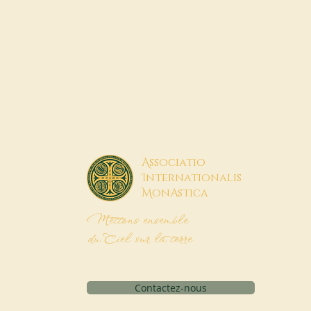
A
ssociatio
I
nternationalis
M
onAstica
Mettons ensemble
du Ciel sur la terre
Contactez-nous