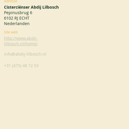
Adresse
Cisterciënser Abdij Lilbosch
Pepinusbrug 6
6102 RJ ECHT
Nederlanden
Site web
http://www.abdij-
lilbosch.nl/home/
info@abdij-lilbosch.nl
+31 (475) 48 12 53