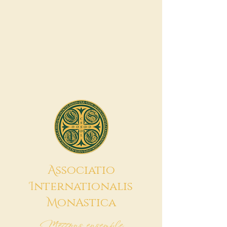
A
ssociatio
I
nternationalis
M
onAstica
Mettons ensemble