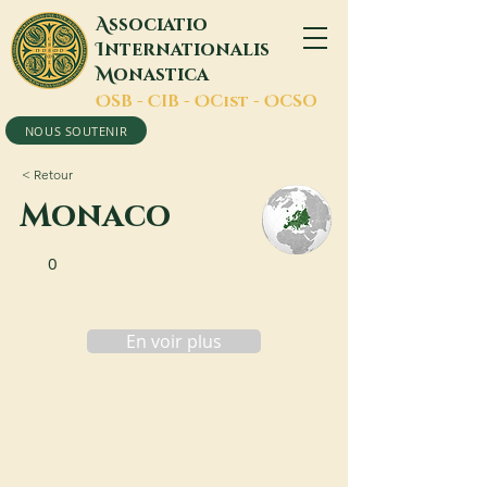
A
ssociatio
I
nternationalis
M
onastica
O
SB -
C
IB -
O
Cist -
O
CSO
NOUS SOUTENIR
< Retour
Monaco
0
En voir plus