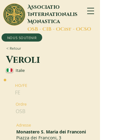
A
ssociatio
I
nternationalis
M
onastica
O
SB -
C
IB -
O
Cist -
O
CSO
NOUS SOUTENIR
< Retour
Veroli
Italie
HO/FE
FE
Ordre
OSB
Adresse
Monastero S. Maria dei Franconi
Piazza dei Franconi, 3