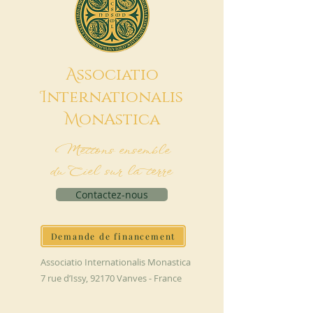
A
ssociatio
I
nternationalis
M
onAstica
Mettons ensemble
du Ciel sur la terre
Contactez-nous
Demande de financement
Associatio Internationalis Monastica
7 rue d’Issy, 92170 Vanves - France