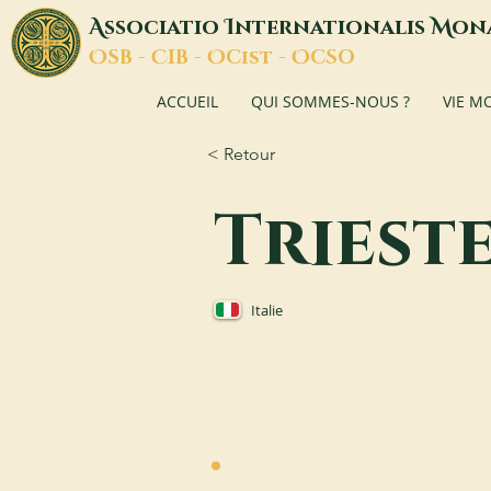
A
I
M
ssociatio
nternationalis
on
O
C
O
O
SB -
IB -
Cist -
CSO
ACCUEIL
QUI SOMMES-NOUS ?
VIE M
< Retour
Triest
Italie