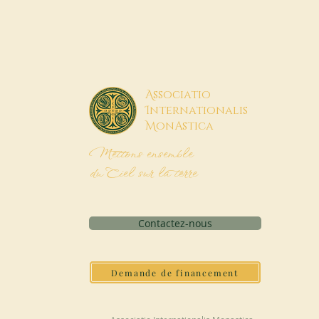
A
ssociatio
I
nternationalis
M
onAstica
Mettons ensemble
du Ciel sur la terre
Contactez-nous
Demande de financement