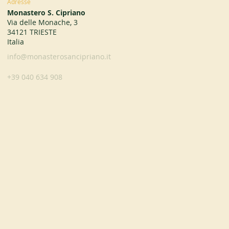
Adresse
Monastero S. Cipriano
Via delle Monache, 3
34121 TRIESTE
Italia
info@monasterosancipriano.it
+39 040 634 908